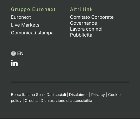
Formaz
Gruppo Euronext
Altri link
Specific
Euronext
Comitato Corporate
Statisti
Governance
Live Markets
Avvisi
Lavora con noi
Comunicati stampa
Pubblicità
Market
EN
KID
Borsa Italiana Spa - Dati sociali
|
Disclaimer
|
Privacy
|
Cookie
policy
|
Credits
|
Dichiarazione di accessibilità