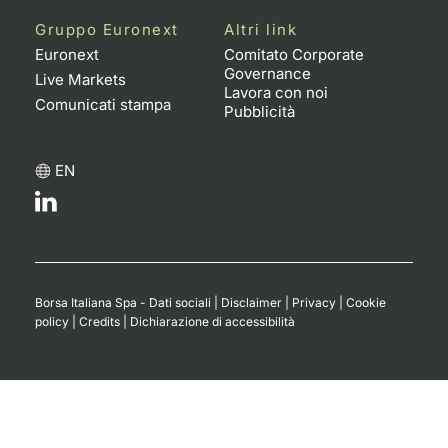
Formaz
Gruppo Euronext
Altri link
Specific
Euronext
Comitato Corporate
Statisti
Governance
Live Markets
Avvisi
Lavora con noi
Comunicati stampa
Pubblicità
Market
EN
KID
Borsa Italiana Spa - Dati sociali
|
Disclaimer
|
Privacy
|
Cookie
policy
|
Credits
|
Dichiarazione di accessibilità