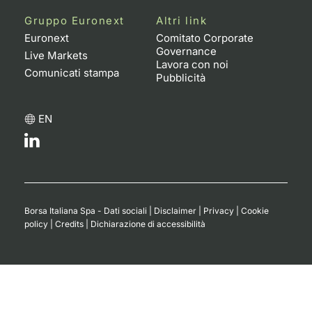
Formaz
Gruppo Euronext
Altri link
Specific
Euronext
Comitato Corporate
Statisti
Governance
Live Markets
Avvisi
Lavora con noi
Comunicati stampa
Pubblicità
Market
EN
KID
Borsa Italiana Spa - Dati sociali
|
Disclaimer
|
Privacy
|
Cookie
policy
|
Credits
|
Dichiarazione di accessibilità