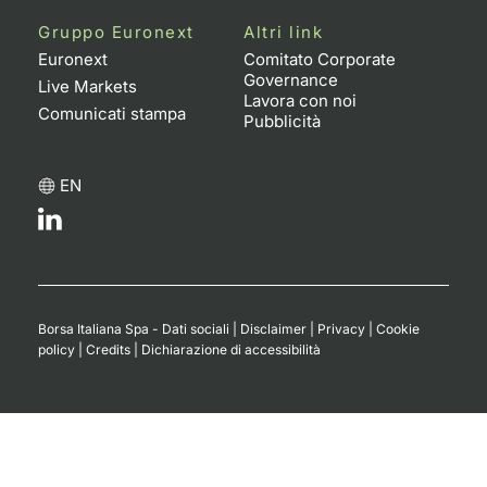
Formaz
Gruppo Euronext
Altri link
Specific
Euronext
Comitato Corporate
Statisti
Governance
Live Markets
Avvisi
Lavora con noi
Comunicati stampa
Pubblicità
Market
EN
KID
Borsa Italiana Spa - Dati sociali
|
Disclaimer
|
Privacy
|
Cookie
policy
|
Credits
|
Dichiarazione di accessibilità