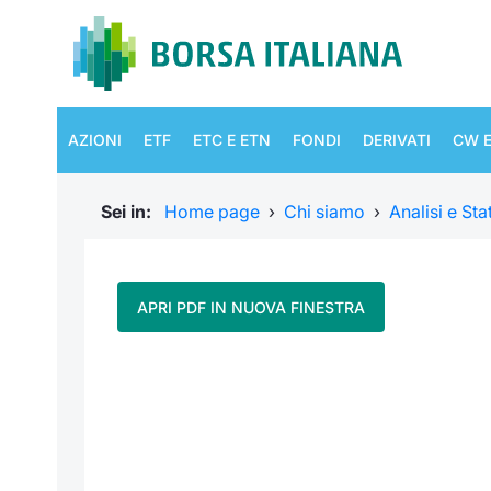
AZIONI
ETF
ETC E ETN
FONDI
DERIVATI
CW E
Sei in:
Home page
›
Chi siamo
›
Analisi e Sta
APRI PDF IN NUOVA FINESTRA