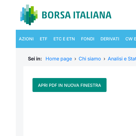
AZIONI
ETF
ETC E ETN
FONDI
DERIVATI
CW E
Sei in:
Home page
›
Chi siamo
›
Analisi e Sta
APRI PDF IN NUOVA FINESTRA