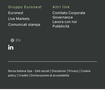
Formaz
Gruppo Euronext
Altri link
Specific
Euronext
Comitato Corporate
Statisti
Governance
Live Markets
Avvisi
Lavora con noi
Comunicati stampa
Pubblicità
Market
EN
KID
Borsa Italiana Spa - Dati sociali
|
Disclaimer
|
Privacy
|
Cookie
policy
|
Credits
|
Dichiarazione di accessibilità