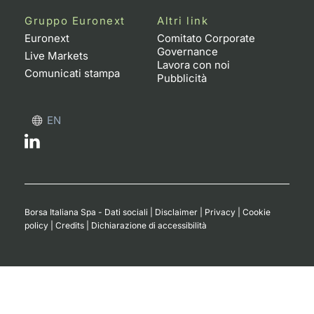
Formaz
Gruppo Euronext
Altri link
Specific
Euronext
Comitato Corporate
Statisti
Governance
Live Markets
Avvisi
Lavora con noi
Comunicati stampa
Pubblicità
Market
EN
KID
Borsa Italiana Spa - Dati sociali
|
Disclaimer
|
Privacy
|
Cookie
policy
|
Credits
|
Dichiarazione di accessibilità