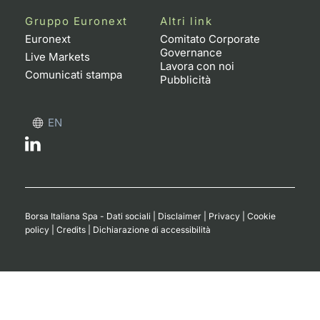
Formaz
Gruppo Euronext
Altri link
Specific
Euronext
Comitato Corporate
Statisti
Governance
Live Markets
Avvisi
Lavora con noi
Comunicati stampa
Pubblicità
Market
EN
KID
Borsa Italiana Spa - Dati sociali
|
Disclaimer
|
Privacy
|
Cookie
policy
|
Credits
|
Dichiarazione di accessibilità