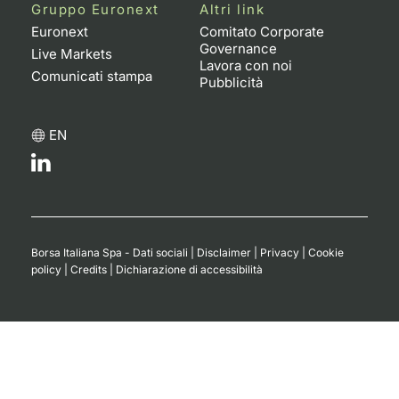
Formaz
Gruppo Euronext
Altri link
Specific
Euronext
Comitato Corporate
Governance
Statisti
Live Markets
Lavora con noi
Avvisi
Comunicati stampa
Pubblicità
Market
EN
KID
Borsa Italiana Spa - Dati sociali
|
Disclaimer
|
Privacy
|
Cookie
policy
|
Credits
|
Dichiarazione di accessibilità