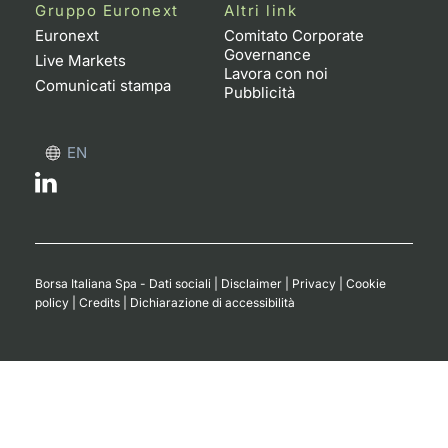
Formaz
Gruppo Euronext
Altri link
Specific
Euronext
Comitato Corporate
Governance
Statisti
Live Markets
Lavora con noi
Avvisi
Comunicati stampa
Pubblicità
Market
EN
KID
Borsa Italiana Spa - Dati sociali
|
Disclaimer
|
Privacy
|
Cookie
policy
|
Credits
|
Dichiarazione di accessibilità