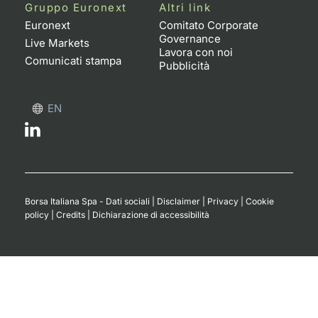
Formaz
Gruppo Euronext
Altri link
Specific
Euronext
Comitato Corporate
Governance
Statisti
Live Markets
Lavora con noi
Avvisi
Comunicati stampa
Pubblicità
Market
EN
KID
Borsa Italiana Spa - Dati sociali
|
Disclaimer
|
Privacy
|
Cookie
policy
|
Credits
|
Dichiarazione di accessibilità