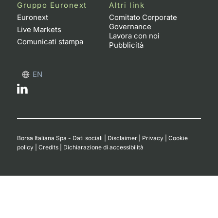
Formaz
Gruppo Euronext
Altri link
Specific
Euronext
Comitato Corporate
Governance
Statisti
Live Markets
Lavora con noi
Avvisi
Comunicati stampa
Pubblicità
Market
EN
KID
Borsa Italiana Spa - Dati sociali
|
Disclaimer
|
Privacy
|
Cookie
policy
|
Credits
|
Dichiarazione di accessibilità