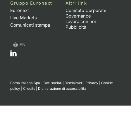
Formaz
Gruppo Euronext
Altri link
Specific
Euronext
Comitato Corporate
Governance
Statisti
Live Markets
Lavora con noi
Avvisi
Comunicati stampa
Pubblicità
Market
EN
KID
Borsa Italiana Spa - Dati sociali
|
Disclaimer
|
Privacy
|
Cookie
policy
|
Credits
|
Dichiarazione di accessibilità