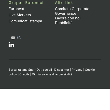
Formaz
Gruppo Euronext
Altri link
Specific
Euronext
Comitato Corporate
Governance
Statisti
Live Markets
Lavora con noi
Avvisi
Comunicati stampa
Pubblicità
Market
EN
KID
Borsa Italiana Spa - Dati sociali
|
Disclaimer
|
Privacy
|
Cookie
policy
|
Credits
|
Dichiarazione di accessibilità