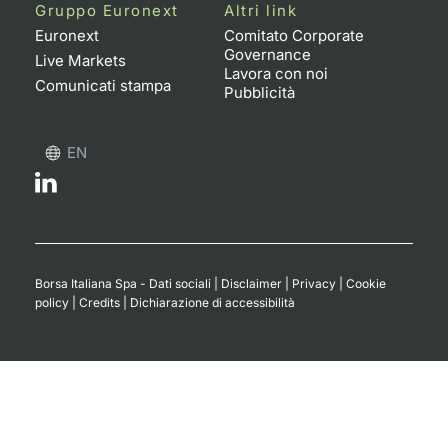
Formaz
Gruppo Euronext
Altri link
Specific
Euronext
Comitato Corporate
Governance
Statisti
Live Markets
Lavora con noi
Avvisi
Comunicati stampa
Pubblicità
Market
EN
KID
Borsa Italiana Spa - Dati sociali
|
Disclaimer
|
Privacy
|
Cookie
policy
|
Credits
|
Dichiarazione di accessibilità