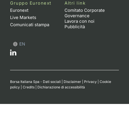
Formaz
Gruppo Euronext
Altri link
Specific
Euronext
Comitato Corporate
Governance
Statisti
Live Markets
Lavora con noi
Avvisi
Comunicati stampa
Pubblicità
Market
EN
KID
Borsa Italiana Spa - Dati sociali
|
Disclaimer
|
Privacy
|
Cookie
policy
|
Credits
|
Dichiarazione di accessibilità