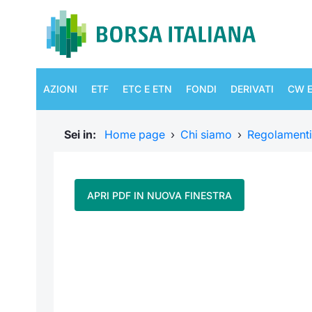
AZIONI
ETF
ETC E ETN
FONDI
DERIVATI
CW E
Sei in:
Home page
›
Chi siamo
›
Regolamenti
APRI PDF IN NUOVA FINESTRA