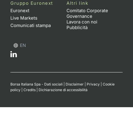
Formaz
Gruppo Euronext
Altri link
Specific
Euronext
Comitato Corporate
Governance
Statisti
Live Markets
Lavora con noi
Avvisi
Comunicati stampa
Pubblicità
Market
EN
KID
Borsa Italiana Spa - Dati sociali
|
Disclaimer
|
Privacy
|
Cookie
policy
|
Credits
|
Dichiarazione di accessibilità