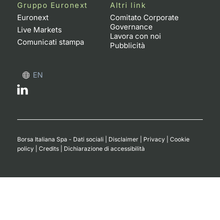
Formaz
Gruppo Euronext
Altri link
Specific
Euronext
Comitato Corporate
Governance
Statisti
Live Markets
Lavora con noi
Avvisi
Comunicati stampa
Pubblicità
Market
EN
KID
Borsa Italiana Spa - Dati sociali
|
Disclaimer
|
Privacy
|
Cookie
policy
|
Credits
|
Dichiarazione di accessibilità