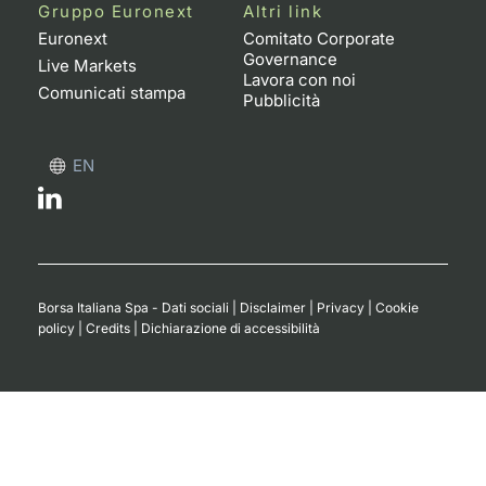
Formaz
Gruppo Euronext
Altri link
Specific
Euronext
Comitato Corporate
Governance
Statisti
Live Markets
Lavora con noi
Avvisi
Comunicati stampa
Pubblicità
Market
EN
KID
Borsa Italiana Spa - Dati sociali
|
Disclaimer
|
Privacy
|
Cookie
policy
|
Credits
|
Dichiarazione di accessibilità