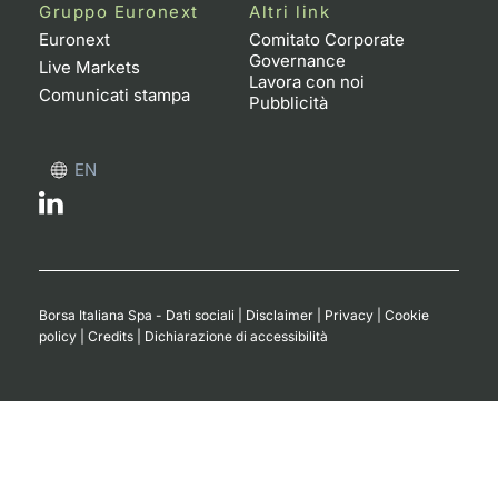
Formaz
Gruppo Euronext
Altri link
Specific
Euronext
Comitato Corporate
Governance
Statisti
Live Markets
Lavora con noi
Avvisi
Comunicati stampa
Pubblicità
Market
EN
KID
Borsa Italiana Spa - Dati sociali
|
Disclaimer
|
Privacy
|
Cookie
policy
|
Credits
|
Dichiarazione di accessibilità