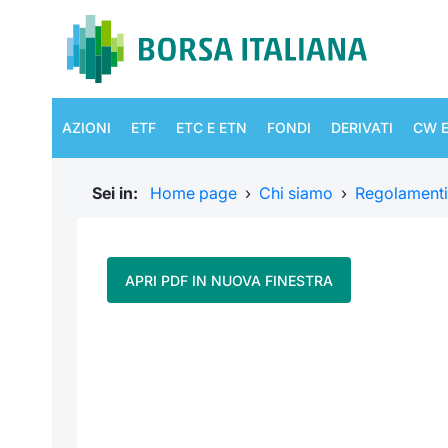
AZIONI
ETF
ETC E ETN
FONDI
DERIVATI
CW E
Sei in:
Home page
›
Chi siamo
›
Regolamenti
APRI PDF IN NUOVA FINESTRA