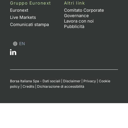
Formaz
Gruppo Euronext
Altri link
Specific
Euronext
Comitato Corporate
Governance
Statisti
Live Markets
Lavora con noi
Avvisi
Comunicati stampa
Pubblicità
Market
EN
KID
Borsa Italiana Spa - Dati sociali
|
Disclaimer
|
Privacy
|
Cookie
policy
|
Credits
|
Dichiarazione di accessibilità