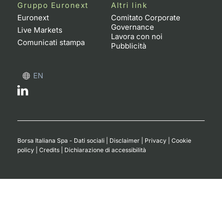
Formaz
Gruppo Euronext
Altri link
Specific
Euronext
Comitato Corporate
Governance
Statisti
Live Markets
Lavora con noi
Avvisi
Comunicati stampa
Pubblicità
Market
EN
KID
Borsa Italiana Spa - Dati sociali
|
Disclaimer
|
Privacy
|
Cookie
policy
|
Credits
|
Dichiarazione di accessibilità