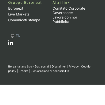
Formaz
Gruppo Euronext
Altri link
Specific
Euronext
Comitato Corporate
Governance
Statisti
Live Markets
Lavora con noi
Avvisi
Comunicati stampa
Pubblicità
Market
EN
KID
Borsa Italiana Spa - Dati sociali
|
Disclaimer
|
Privacy
|
Cookie
policy
|
Credits
|
Dichiarazione di accessibilità