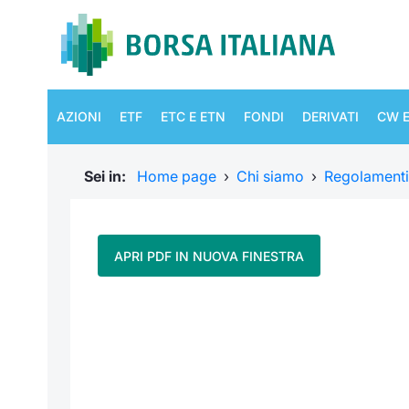
AZIONI
ETF
ETC E ETN
FONDI
DERIVATI
CW E
Sei in:
Home page
›
Chi siamo
›
Regolamenti
APRI PDF IN NUOVA FINESTRA