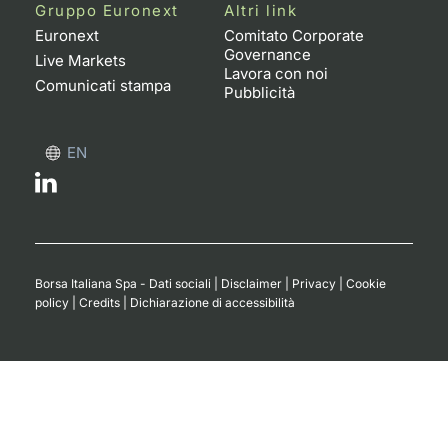
Formaz
Gruppo Euronext
Altri link
Specific
Euronext
Comitato Corporate
Governance
Statisti
Live Markets
Lavora con noi
Avvisi
Comunicati stampa
Pubblicità
Market
EN
KID
Borsa Italiana Spa - Dati sociali
|
Disclaimer
|
Privacy
|
Cookie
policy
|
Credits
|
Dichiarazione di accessibilità