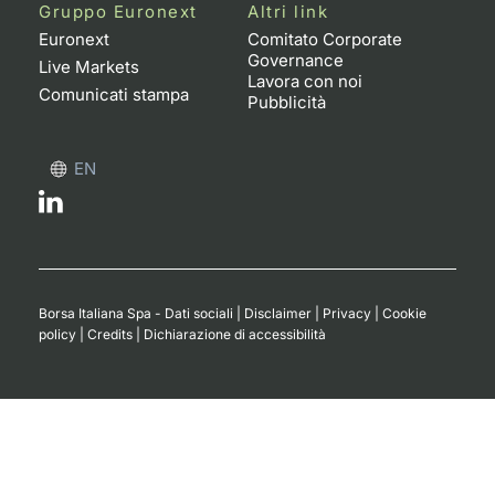
Formaz
Gruppo Euronext
Altri link
Specific
Euronext
Comitato Corporate
Governance
Statisti
Live Markets
Lavora con noi
Avvisi
Comunicati stampa
Pubblicità
Market
EN
KID
Borsa Italiana Spa - Dati sociali
|
Disclaimer
|
Privacy
|
Cookie
policy
|
Credits
|
Dichiarazione di accessibilità