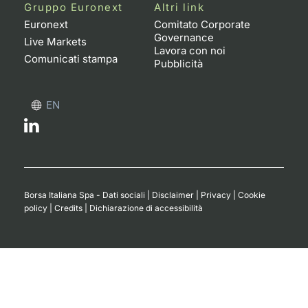
Formaz
Gruppo Euronext
Altri link
Specific
Euronext
Comitato Corporate
Governance
Statisti
Live Markets
Lavora con noi
Avvisi
Comunicati stampa
Pubblicità
Market
EN
KID
Borsa Italiana Spa - Dati sociali
|
Disclaimer
|
Privacy
|
Cookie
policy
|
Credits
|
Dichiarazione di accessibilità