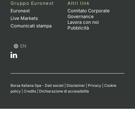
Formaz
Gruppo Euronext
Altri link
Specific
Euronext
Comitato Corporate
Governance
Statisti
Live Markets
Lavora con noi
Avvisi
Comunicati stampa
Pubblicità
Market
EN
KID
Borsa Italiana Spa - Dati sociali
|
Disclaimer
|
Privacy
|
Cookie
policy
|
Credits
|
Dichiarazione di accessibilità