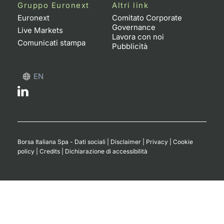
Formaz
Gruppo Euronext
Altri link
Specific
Euronext
Comitato Corporate
Governance
Statisti
Live Markets
Lavora con noi
Avvisi
Comunicati stampa
Pubblicità
Market
EN
KID
Borsa Italiana Spa - Dati sociali
|
Disclaimer
|
Privacy
|
Cookie
policy
|
Credits
|
Dichiarazione di accessibilità