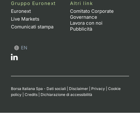
Formaz
Gruppo Euronext
Altri link
Specific
Euronext
Comitato Corporate
Governance
Statisti
Live Markets
Lavora con noi
Avvisi
Comunicati stampa
Pubblicità
Market
EN
KID
Borsa Italiana Spa - Dati sociali
|
Disclaimer
|
Privacy
|
Cookie
policy
|
Credits
|
Dichiarazione di accessibilità