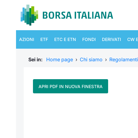
AZIONI
ETF
ETC E ETN
FONDI
DERIVATI
CW E
Sei in:
Home page
›
Chi siamo
›
Regolamenti
APRI PDF IN NUOVA FINESTRA