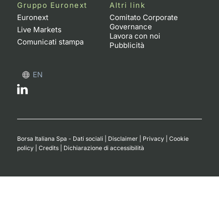
Formaz
Gruppo Euronext
Altri link
Specific
Euronext
Comitato Corporate
Governance
Statisti
Live Markets
Lavora con noi
Avvisi
Comunicati stampa
Pubblicità
Market
EN
KID
Borsa Italiana Spa - Dati sociali
|
Disclaimer
|
Privacy
|
Cookie
policy
|
Credits
|
Dichiarazione di accessibilità