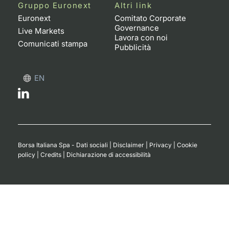
Formaz
Gruppo Euronext
Altri link
Specific
Euronext
Comitato Corporate
Governance
Statisti
Live Markets
Lavora con noi
Avvisi
Comunicati stampa
Pubblicità
Market
EN
KID
Borsa Italiana Spa - Dati sociali
|
Disclaimer
|
Privacy
|
Cookie
policy
|
Credits
|
Dichiarazione di accessibilità