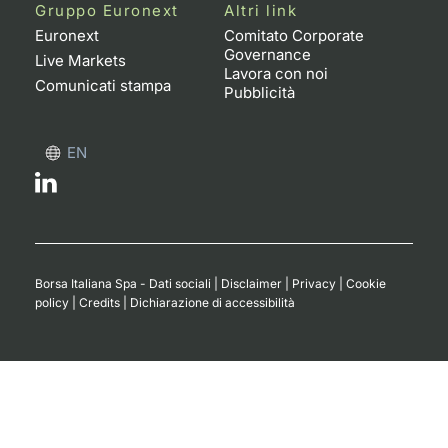
Formaz
Gruppo Euronext
Altri link
Specific
Euronext
Comitato Corporate
Governance
Statisti
Live Markets
Lavora con noi
Avvisi
Comunicati stampa
Pubblicità
Market
EN
KID
Borsa Italiana Spa - Dati sociali
|
Disclaimer
|
Privacy
|
Cookie
policy
|
Credits
|
Dichiarazione di accessibilità