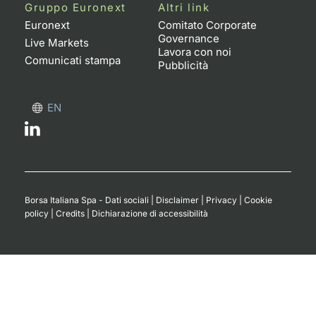
Formaz
Gruppo Euronext
Altri link
Specific
Euronext
Comitato Corporate
Governance
Statisti
Live Markets
Lavora con noi
Avvisi
Comunicati stampa
Pubblicità
Market
EN
KID
Borsa Italiana Spa - Dati sociali
|
Disclaimer
|
Privacy
|
Cookie
policy
|
Credits
|
Dichiarazione di accessibilità