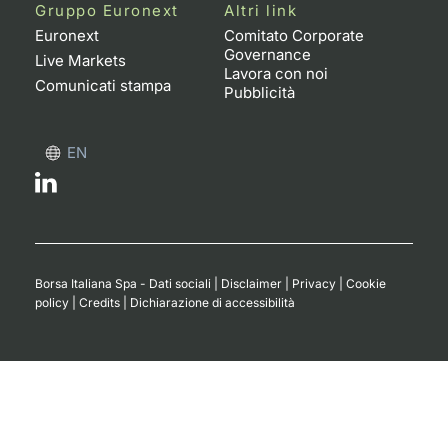
Formaz
Gruppo Euronext
Altri link
Specific
Euronext
Comitato Corporate
Governance
Statisti
Live Markets
Lavora con noi
Avvisi
Comunicati stampa
Pubblicità
Market
EN
KID
Borsa Italiana Spa - Dati sociali
|
Disclaimer
|
Privacy
|
Cookie
policy
|
Credits
|
Dichiarazione di accessibilità