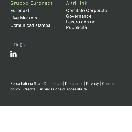
Formaz
Gruppo Euronext
Altri link
Specific
Euronext
Comitato Corporate
Governance
Statisti
Live Markets
Lavora con noi
Avvisi
Comunicati stampa
Pubblicità
Market
EN
KID
Borsa Italiana Spa - Dati sociali
|
Disclaimer
|
Privacy
|
Cookie
policy
|
Credits
|
Dichiarazione di accessibilità