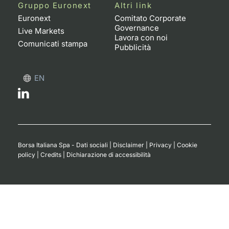
Formaz
Gruppo Euronext
Altri link
Specific
Euronext
Comitato Corporate
Governance
Statisti
Live Markets
Lavora con noi
Avvisi
Comunicati stampa
Pubblicità
Market
EN
KID
Borsa Italiana Spa - Dati sociali
|
Disclaimer
|
Privacy
|
Cookie
policy
|
Credits
|
Dichiarazione di accessibilità