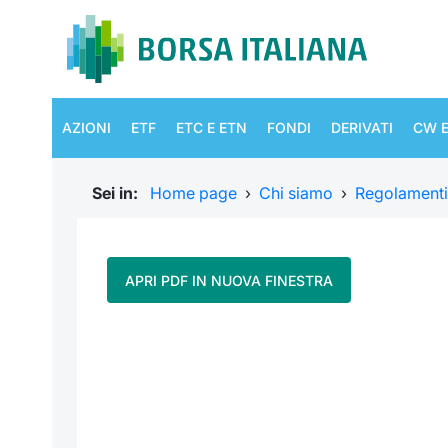
AZIONI
ETF
ETC E ETN
FONDI
DERIVATI
CW E
Sei in:
Home page
›
Chi siamo
›
Regolamenti
APRI PDF IN NUOVA FINESTRA