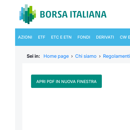
AZIONI
ETF
ETC E ETN
FONDI
DERIVATI
CW E
Sei in:
Home page
›
Chi siamo
›
Regolamenti
APRI PDF IN NUOVA FINESTRA