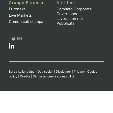
Formaz
Gruppo Euronext
Altri link
Specific
Euronext
Comitato Corporate
Governance
Statisti
Live Markets
Lavora con noi
Avvisi
Comunicati stampa
Pubblicità
Market
EN
KID
Borsa Italiana Spa - Dati sociali
|
Disclaimer
|
Privacy
|
Cookie
policy
|
Credits
|
Dichiarazione di accessibilità