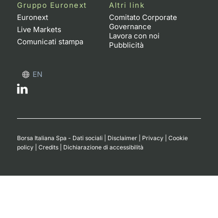
Formaz
Gruppo Euronext
Altri link
Specific
Euronext
Comitato Corporate
Governance
Statisti
Live Markets
Lavora con noi
Avvisi
Comunicati stampa
Pubblicità
Market
EN
KID
Borsa Italiana Spa - Dati sociali
|
Disclaimer
|
Privacy
|
Cookie
policy
|
Credits
|
Dichiarazione di accessibilità