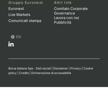
Formaz
Gruppo Euronext
Altri link
Specific
Euronext
Comitato Corporate
Governance
Statisti
Live Markets
Lavora con noi
Avvisi
Comunicati stampa
Pubblicità
Market
EN
KID
Borsa Italiana Spa - Dati sociali
|
Disclaimer
|
Privacy
|
Cookie
policy
|
Credits
|
Dichiarazione di accessibilità