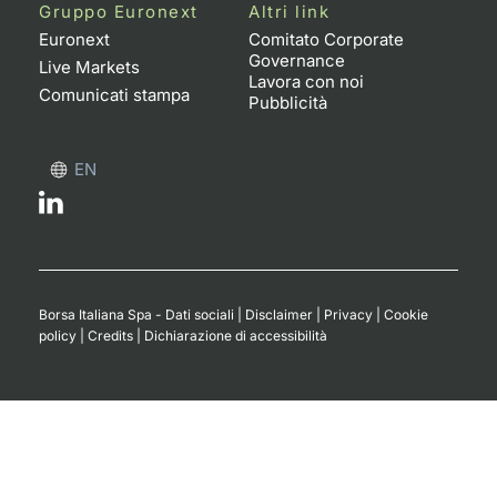
Formaz
Gruppo Euronext
Altri link
Specific
Euronext
Comitato Corporate
Governance
Statisti
Live Markets
Lavora con noi
Avvisi
Comunicati stampa
Pubblicità
Market
EN
KID
Borsa Italiana Spa - Dati sociali
|
Disclaimer
|
Privacy
|
Cookie
policy
|
Credits
|
Dichiarazione di accessibilità