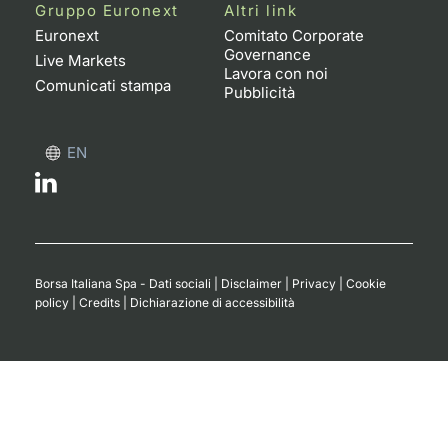
Formaz
Gruppo Euronext
Altri link
Specific
Euronext
Comitato Corporate
Governance
Statisti
Live Markets
Lavora con noi
Avvisi
Comunicati stampa
Pubblicità
Market
EN
KID
Borsa Italiana Spa - Dati sociali
|
Disclaimer
|
Privacy
|
Cookie
policy
|
Credits
|
Dichiarazione di accessibilità