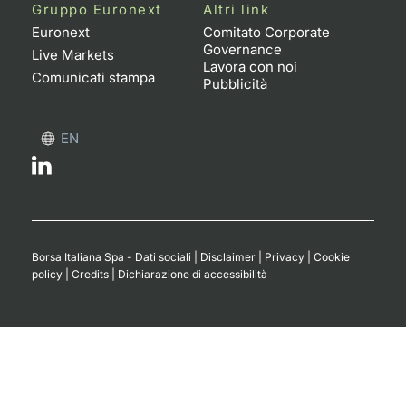
Formaz
Gruppo Euronext
Altri link
Specific
Euronext
Comitato Corporate
Governance
Statisti
Live Markets
Lavora con noi
Avvisi
Comunicati stampa
Pubblicità
Market
EN
KID
Borsa Italiana Spa - Dati sociali
|
Disclaimer
|
Privacy
|
Cookie
policy
|
Credits
|
Dichiarazione di accessibilità