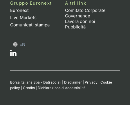
Formaz
Gruppo Euronext
Altri link
Specific
Euronext
Comitato Corporate
Governance
Statisti
Live Markets
Lavora con noi
Avvisi
Comunicati stampa
Pubblicità
Market
EN
KID
Borsa Italiana Spa - Dati sociali
|
Disclaimer
|
Privacy
|
Cookie
policy
|
Credits
|
Dichiarazione di accessibilità